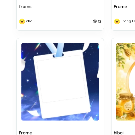
frame
Frame
chau
Trang L
12
Frame
hibai