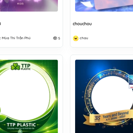
8
chouchou
c Mùa Thi Trần Phú
chau
5