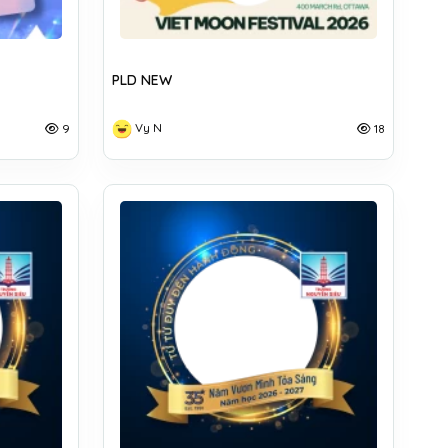
PLD NEW
Vy N
9
18