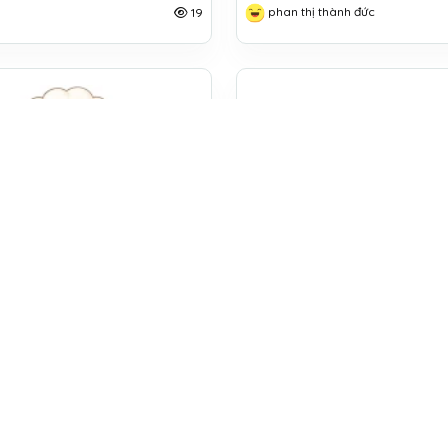
phan thị thành đức
19
8
MỪNG SINH NHẬT CORE GROUP
guyễn
Sơn Nguyễn trung
16