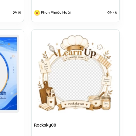
Phan Phước Hoài
15
48
Rocksky08