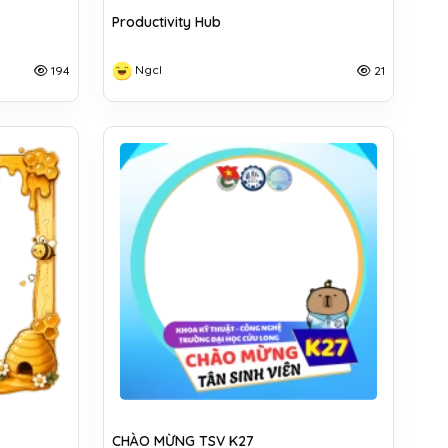
Productivity Hub
Ngcl
194
21
CHÀO MỪNG TSV K27