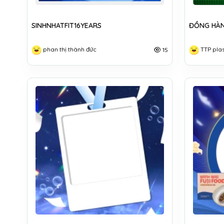
SINHNHATFIT16YEARS
ĐỒNG HÀN
phan thị thành đức
TTP plas
15