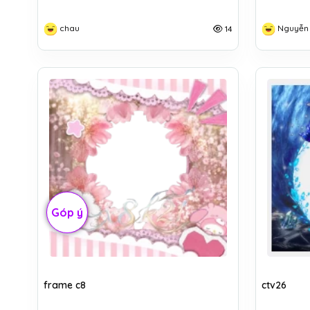
chau
Nguyễn
14
Góp ý
frame c8
ctv26