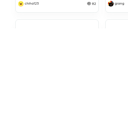
chiha123
giang
82
Rocksky08
Rocksky 0
Minh Nguyễn
Minh N
13