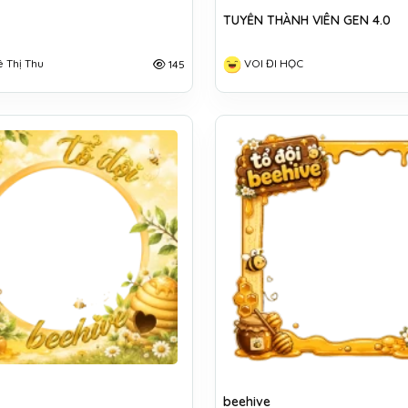
TUYỂN THÀNH VIÊN GEN 4.0
ê Thị Thu
VOI ĐI HỌC
145
beehive