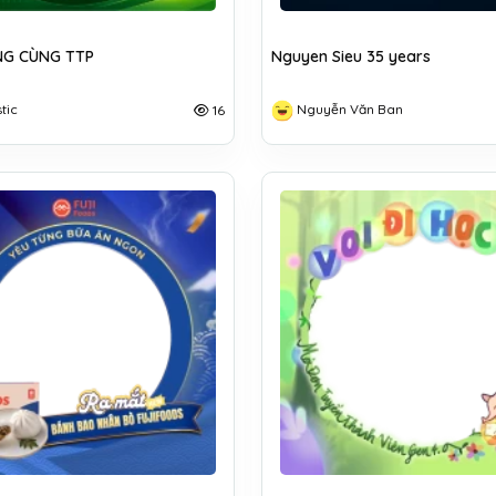
G CÙNG TTP
Nguyen Sieu 35 years
tic
Nguyễn Văn Ban
16