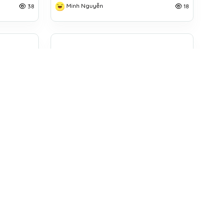
Minh Nguyễn
38
18
 9 TUỔI
RockSky
Minh Nguyễn
191
32