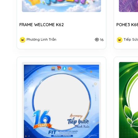
FRAME WELCOME K62
POHE3 K6
Phương Linh Trần
Tiếp Sứ
16